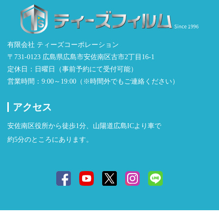
パッソ
35,200
35,750
22,880
71,500
パッソセッ
38,500
35,750
22,880
71,500
テ
有限会社 ティーズコーポレーション
〒731-0123 広島県広島市安佐南区古市2丁目16-1
ピクシスエ
27,500
28,600
22,880
57,200
定休日：日曜日（事前予約にて受付可能）
ポック
営業時間：9:00～19:00（※時間外でもご連絡ください）
ピクシスジ
27,500
28,600
22,880
57,200
アクセス
ョイ
安佐南区役所から徒歩1分、山陽道広島ICより車で
ピクシスス
29,700
28,600
22,880
57,200
約5分のところにあります。
ペース
ピクシスメ
38,500
35,750
28,600
71,500
ガ
ファンカー
41,800
35,750
22,880
71,500
ゴ