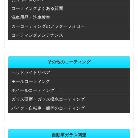
ウィンダム
35,200
35,750
22,880
71,500
コーティングよくある質問
洗車用品・洗車教室
エスクァイ
49,500
42,900
22,880
85,800
カーコーティングのアフターフォロー
ア
コーティングメンテナンス
エスティマ
44,000
42,900
22,880
85,800
オーパ
38,500
35,750
25,740
71,500
その他のコーティング
オーリス
35,200
35,750
22,880
71,500
ヘッドライトリペア
モールコーティング
オリジン
44,000
35,750
22,880
71,500
ホイールコーティング
ヴァンガー
ガラス研磨・ガラス撥水コーティング
44,000
35,750
22,800
71,500
ド
バイク・自転車・船等のコーティング
ヴィッツ
33,000
35,750
22,880
71,500
ヴェルファ
自動車ガラス関連
44,000
42,900
22,880
85,800