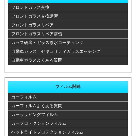
イア
フロントガラス交換
フロントガラス交換講習
ヴェルファ
55,000
42,900
28,600
85,800
フロントガラスリペア
イア
フロントガラスリペア講習
ヴェルファ
ガラス研磨・ガラス撥水コーティング
イアハイブ
44,000
42,900
22,880
85,800
自動車ガラス セキュリティガラスエッチング
リッド
自動車ガラスよくある質問
ヴェルファ
イアハイブ
55,000
42,900
22,880
85,800
フィルム関連
リッド
カーフィルム
ヴェロッサ
37,400
35,750
22,880
71,500
カーフィルムよくある質問
ヴォクシー
49,500
42,900
22,880
85,800
カーラッピングフィルム
カープロテクションフィルム
ヴォルツ
38,500
35,750
22,880
71,500
ヘッドライトプロテクションフィルム