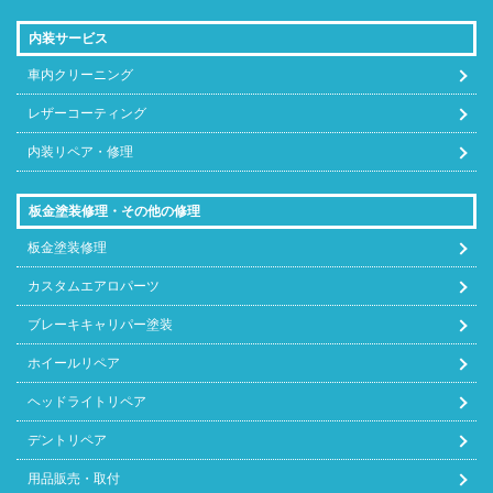
内装サービス
デュエット
35,200
35,750
22,880
71,500
車内クリーニング
ナディア
44,000
42,900
28,600
85,800
レザーコーティング
ノア
49,500
42,900
22,880
85,800
内装リペア・修理
ノア
49,500
42,900
22,880
85,800
板金塗装修理・その他の修理
ノア・ヴォ
板金塗装修理
49,500
42,900
28,600
85,800
クシー
カスタムエアロパーツ
ブレーキキャリパー塗装
ハイエース
49,500
42,900
22,880
85,800
レジアス
ホイールリペア
ヘッドライトリペア
ハイエース
55,000
42,900
22,880
85,800
ロング
デントリペア
用品販売・取付
ハイエース
55,000
42,900
22,880
85,800