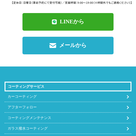
エステート
クラウンマ
LINEから
37,400
35,750
22,880
71,500
ジェスタ
クラウンマ
37,400
35,750
22,880
71,500
メールから
ジェスタ
クラウンク
ロスオーバ
44,000
35,750
22,880
71,500
ー
コーティングサービス
クルーガー
カーコーティング
44,000
42,900
22,880
85,800
V.L
アフターフォロー
グランエー
コーティングメンテナンス
45,000
42,900
28,600
85,800
ス
ガラス撥水コーティング