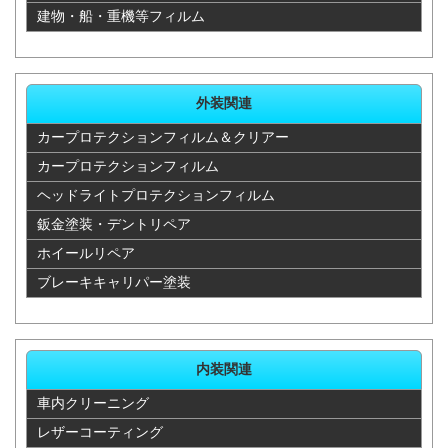
建物・船・重機等フィルム
カムリ
37,400
35,750
22,880
71,500
外装関連
カムリグラ
37,400
35,750
22,880
71,500
カープロテクションフィルム＆クリアー
シア
カープロテクションフィルム
カムリカム
ヘッドライトプロテクションフィルム
リグラシア
鈑金塗装・デントリペア
44,000
35,750
22,880
71,500
ステーショ
ホイールリペア
ンワゴン
ブレーキキャリパー塗装
カムリカム
リグラシア
37,400
35,750
22,880
71,500
内装関連
スセダン
車内クリーニング
カリーナ
37,400
35,750
22,880
71,500
レザーコーティング