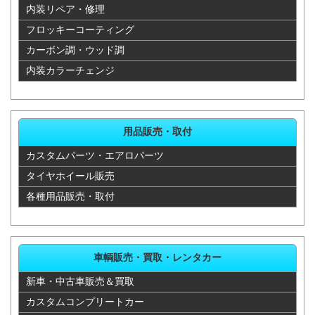
内装リペア・修理
カリーナ
35,200
35,750
22,880
71,500
フロッキーコーティング
ED
カーボン調・ウッド調
カルディナ
44,000
35,750
22,880
71,500
内装カラーチェンジ
カレン
35,200
35,750
22,880
71,500
カローラ
37,400
35,750
22,880
71,500
用品販売・取付
カスタムパーツ・エアロパーツ
カローラア
37,400
35,750
22,880
71,500
タイヤホイール販売
クシオ
各種用品販売・取付
カローラク
44,000
35,750
22,880
71,500
ロス
車輌販売・買取・レンタカー
カローラス
41,800
35,750
28,600
71,500
新車・中古車販売＆買取
パシオ
カスタムコンプリートカー
カローラス