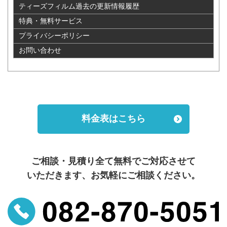
ティーズフィルム過去の更新情報履歴
クラウン
37,400
35,750
22,880
71,500
特典・無料サービス
セダン
プライバシーポリシー
クラウン
お問い合わせ
37,400
35,750
22,880
71,500
セダン
クラウン
37,400
35,750
22,880
71,500
セダン
料金表はこちら
クラウン
39,600
35,750
22,880
71,500
クラウン
44,000
35,750
22,880
71,500
ご相談・見積り全て無料でご対応させて
クラウン・
いただきます、お気軽にご相談ください。
ステーショ
49,500
35,750
22,880
71,500
ンワゴン
クラウン
44,000
35,750
22,880
71,500