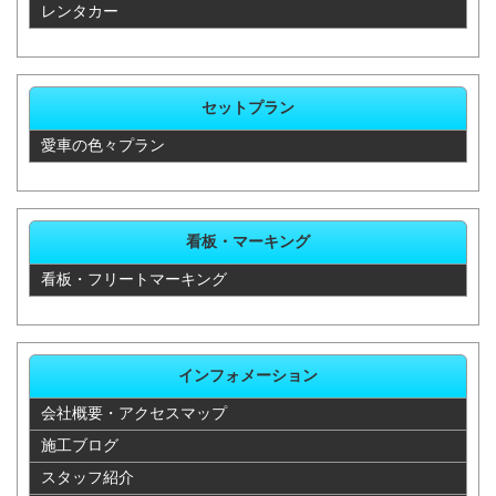
レンタカー
35,800
35,750
22,880
71,500
ポーツ
カローラセ
35,200
35,750
22,880
71,500
セットプラン
レス
愛車の色々プラン
カローラツ
44,000
35,750
22,880
71,500
ーリング
カローラフ
看板・マーキング
44,000
35,750
22,880
71,500
ィールダー
看板・フリートマーキング
クラウン
35,200
35,750
22,880
71,500
クラウン
35,200
35,750
22,880
71,500
インフォメーション
会社概要・アクセスマップ
クラウン
35,200
35,750
22,880
71,500
施工ブログ
クラウン
37,400
35,750
22,880
71,500
スタッフ紹介