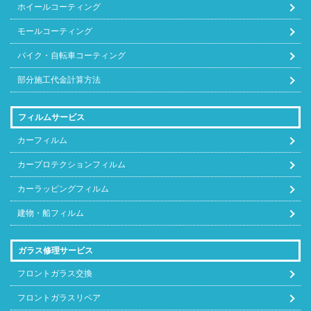
グランドハ
ホイールコーティング
45,000
42,900
28,600
85,800
イエース
モールコーティング
シエンタ
41,800
35,750
22,880
71,500
バイク・自転車コーティング
部分施工代金計算方法
スープラ
33,000
35,750
22,880
71,500
スペイド
35,200
35,750
22,880
71,500
フィルムサービス
カーフィルム
セルシオ
44,000
35,750
28,600
71,500
カープロテクションフィルム
センチュリ
55,000
42,900
35,750
85,800
カーラッピングフィルム
ー
建物・船フィルム
センチュリ
66,000
42,900
35,750
85,800
ー
ガラス修理サービス
フロントガラス交換
ソアラ
44,000
35,750
22,880
71,500
フロントガラスリペア
タンク
38,500
35,750
22,880
71,500