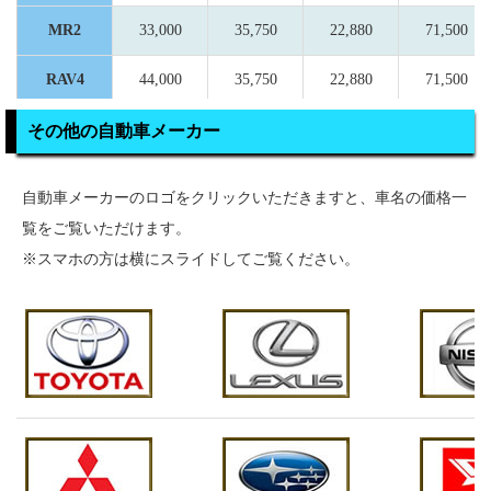
MR2
33,000
35,750
22,880
71,500
RAV4
44,000
35,750
22,880
71,500
RAV4PHV
44,000
35,750
22,880
71,500
その他の自動車メーカー
SAI
37,400
35,750
22,880
71,500
自動車メーカーのロゴをクリックいただきますと、車名の価格一
Will VI
35,200
35,750
22,880
71,500
覧をご覧いただけます。
※スマホの方は横にスライドしてご覧ください。
Will VS
35,200
35,750
22,880
71,500
Will サイ
35,200
35,750
22,880
71,500
ファ
bB
35,200
35,750
22,880
71,500
アイシス
44,000
42,900
22,880
85,800