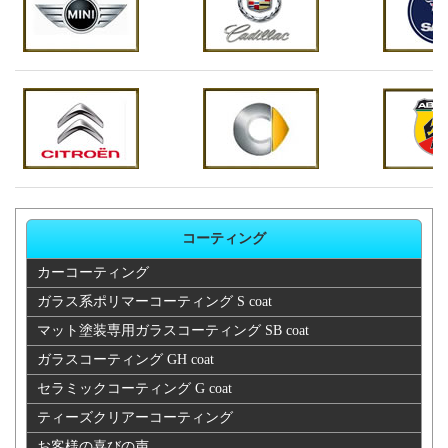
アルファー
44,000
42,900
22,880
85,800
ド
アルファー
55,000
42,900
28,600
85,800
ド
アルファー
ドハイブリ
55,000
42,900
28,600
85,800
ッド
コーティング
カーコーティング
アレックス
35,200
35,750
22,880
71,500
ガラス系ポリマーコーティング S coat
イスト
35,200
35,750
22,880
71,500
マット塗装専用ガラスコーティング SB coat
ガラスコーティング GH coat
イプサム
44,000
42,900
22,880
85,800
セラミックコーティング G coat
ティーズクリアーコーティング
ウィッシュ
44,000
42,900
22,880
85,800
お客様の喜びの声