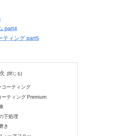
3
art4
ィング part5
次
ーコーティング
ティング Premium
車
前の下処理
磨き
フォーアフター