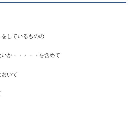
をしているものの
ないか・・・・・を含めて
において
て