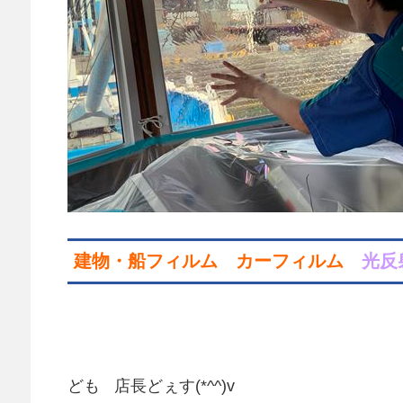
建物・船フィルム カーフィルム
光反
ども
店長どぇす(*^^)v