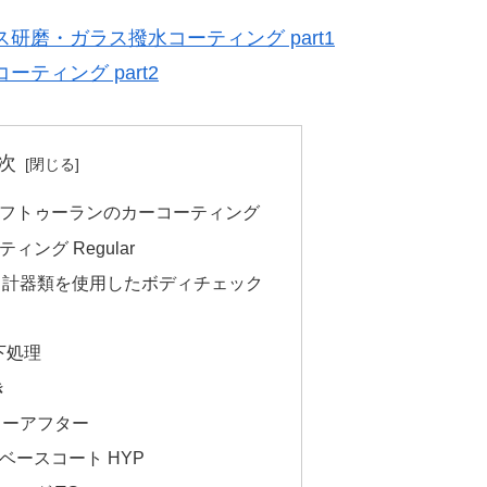
磨・ガラス撥水コーティング part1
ティング part2
次
ルフトゥーランのカーコーティング
ング Regular
る計器類を使用したボディチェック
下処理
き
ォーアフター
ベースコート HYP