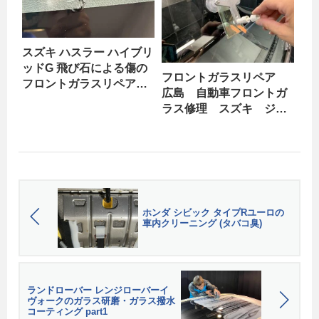
スズキ ハスラー ハイブリ
ッドG 飛び石による傷の
フロントガラスリペア
フロントガラスリペア・
広島 自動車フロントガ
修理
ラス修理 スズキ ジム
ニーシエラ
ホンダ シビック タイプRユーロの
車内クリーニング (タバコ臭)
ランドローバー レンジローバーイ
ヴォークのガラス研磨・ガラス撥水
コーティング part1