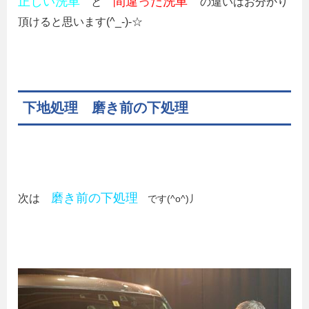
正しい洗車
間違った洗車
と
の違いはお分かり
頂けると思います(^_-)-☆
下地処理 磨き前の下処理
磨き前の下処理
次は
です(^o^)丿