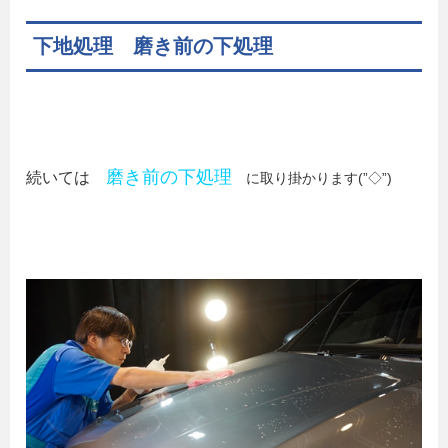
下地処理 磨き前の下処理
磨き前の下処理
続いては
に取り掛かります(”◇”)ゞ