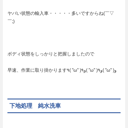
ヤバい状態の輸入車・・・・・多いですからね(￣▽
￣;)
ボディ状態をしっかりと把握しましたので
早速、作業に取り掛かります٩( ”ω” )و٩( ”ω” )و٩( ”ω” )و
下地処理 純水洗車