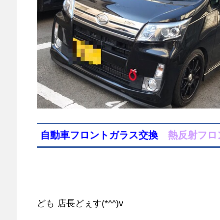
自動車フロントガラス交換
熱反射フロ
ども
店長どぇす(*^^)v