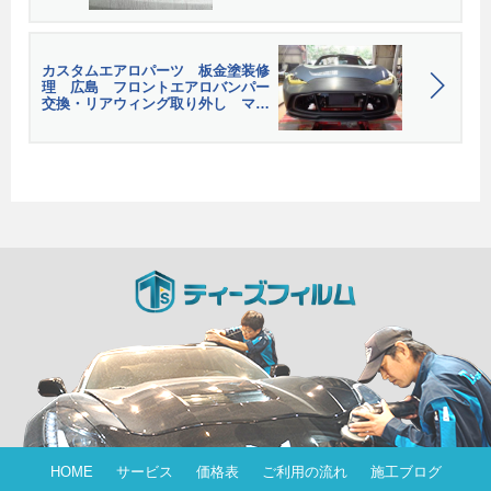
カスタムエアロパーツ 板金塗装修
理 広島 フロントエアロバンパー
交換・リアウィング取り外し マツ
ダ ロードスターND part1
HOME
サービス
価格表
ご利用の流れ
施工ブログ