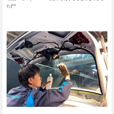
た(^^ゞ