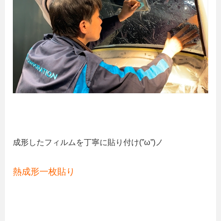
成形したフィルムを丁寧に貼り付け(”ω”)ノ
熱成形一枚貼り