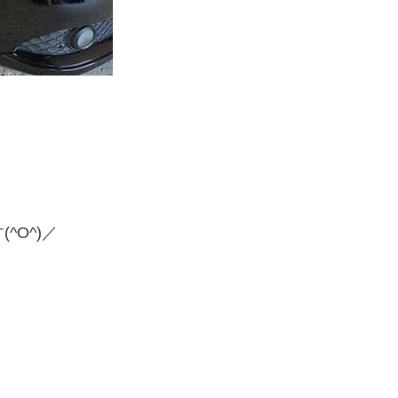
^O^)／