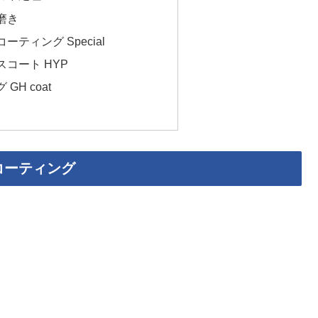
磨き
ティング Special
コート HYP
H coat
コーティング