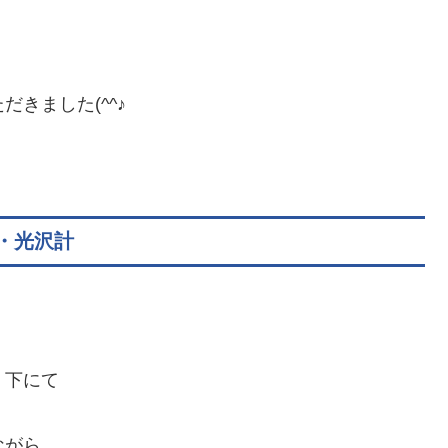
きました(^^♪
・光沢計
下にて
ながら